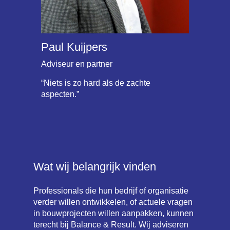
Paul Kuijpers
Jan Straatman
Adviseur en partner
Adviseur en partner
“Niets is zo hard als de zachte
“Het geeft me energie om samen met
aspecten.”
mensen uit de betrokken organisatie(s)
te werken aan hun doelstellingen en aan
een betere, duurzame woon- en
leefomgeving. Dat raakt immers
iedereen.”
Wat wij belangrijk vinden
Professionals die hun bedrijf of organisatie
verder willen ontwikkelen, of actuele vragen
in bouwprojecten willen aanpakken, kunnen
terecht bij Balance & Result. Wij adviseren