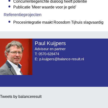
Concurrentiegerichte dialoog heeft potentie
Publicatie 'Meer waarde voor je geld'
Referentieprojecten
Procesintegratie maakt Roosdom Tijhuis slagvaardig
Paul Kuijpers
Adviseur en partner
T:
0570-628474
E:
p.kuijpers@balance-result.nl
Tweets by balanceresult