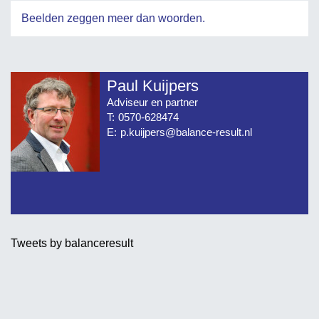
Beelden zeggen meer dan woorden.
Paul Kuijpers
Adviseur en partner
T:
0570-628474
E:
p.kuijpers@balance-result.nl
Tweets by balanceresult