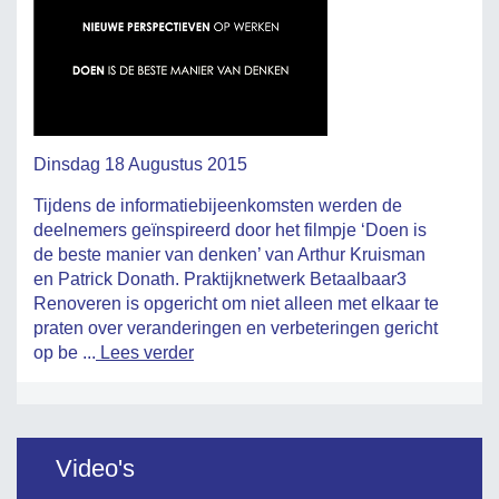
Dinsdag 18 Augustus 2015
Tijdens de informatiebijeenkomsten werden de
deelnemers geïnspireerd door het filmpje ‘Doen is
de beste manier van denken’ van Arthur Kruisman
en Patrick Donath. Praktijknetwerk Betaalbaar3
Renoveren is opgericht om niet alleen met elkaar te
praten over veranderingen en verbeteringen gericht
op be ...
Lees verder
Video's