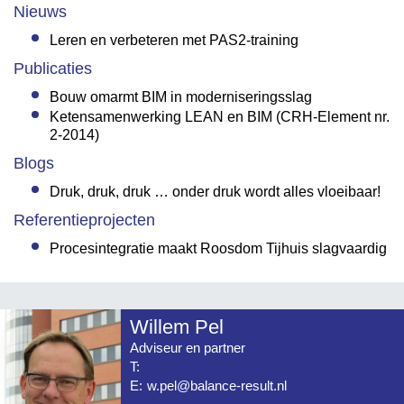
Nieuws
Leren en verbeteren met PAS2-training
Publicaties
Bouw omarmt BIM in moderniseringsslag
Ketensamenwerking LEAN en BIM (CRH-Element nr.
2-2014)
Blogs
Druk, druk, druk … onder druk wordt alles vloeibaar!
Referentieprojecten
Procesintegratie maakt Roosdom Tijhuis slagvaardig
Willem Pel
Adviseur en partner
T:
E:
w.pel@balance-result.nl