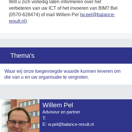
Wilt u zich volledig laten informeren over het
verbeteren van uw ICT of het invoeren van BIM? Bel
(0570-628474) of mail Willem Pel (
w.pel@balance-
result.nl
).
Thema's
Waar wij onze toegevoegde waarde kunnen leveren om
die van u en uw organisatie te vergroten.
Willem Pel
Adviseur en partner
T:
E:
w.pel@balance-result.nl