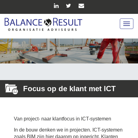
Togg
navig
Focus op de klant met ICT
Van project- naar klantfocus in ICT-systemen
In de bouw denken we in projecten. ICT-systemen
zoals BIM zijn hier daarom op ingericht. Klanten