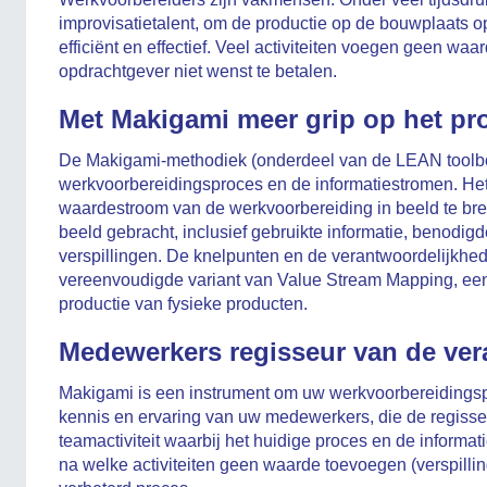
improvisatietalent, om de productie op de bouwplaats op
efficiënt en effectief. Veel activiteiten voegen geen waa
opdrachtgever niet wenst te betalen.
Met Makigami meer grip op het pr
De Makigami-methodiek (onderdeel van de LEAN toolbox)
werkvoorbereidingsproces en de informatiestromen. Het
waardestroom van de werkvoorbereiding in beeld te bre
beeld gebracht, inclusief gebruikte informatie, benodi
verspillingen. De knelpunten en de verantwoordelijkhede
vereenvoudigde variant van Value Stream Mapping, een
productie van fysieke producten.
Medewerkers regisseur van de ver
Makigami is een instrument om uw werkvoorbereidingsp
kennis en ervaring van uw medewerkers, die de regisseu
teamactiviteit waarbij het huidige proces en de inform
na welke activiteiten geen waarde toevoegen (verspillin