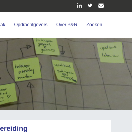
pak
Opdrachtgevers
Over B&R
Zoeken
ereiding