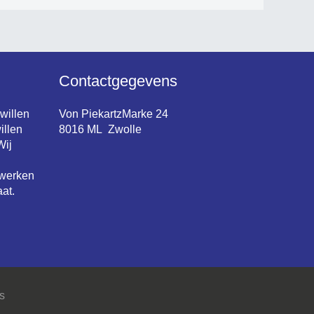
Contactgegevens
 willen
Von PiekartzMarke 24
illen
8016 ML Zwolle
Wij
 werken
at.
s