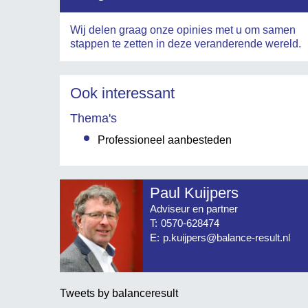
Wij delen graag onze opinies met u om samen
stappen te zetten in deze veranderende wereld.
Ook interessant
Thema's
Professioneel aanbesteden
Paul Kuijpers
Adviseur en partner
T:
0570-628474
E:
p.kuijpers@balance-result.nl
Tweets by balanceresult