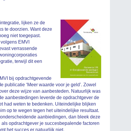
tegratie, lijken ze de
s te doorzien. Want deze
oeg niet toegepast.
t volgens EMVI
eevast verrassende
 woningcorporaties
atie, terwijl dit een
 EMVI bij opdrachtgevende
 de publicatie ‘Meer waarde voor je geld’. Zowel
 over deze wijze van aanbesteden. Natuurlijk was
erde aanbestedingen leverde de opdrachtgever de
et had weten te bedenken. Uiteindelijke blijken
 op te wegen tegen het uiteindelijke resultaat.
r onderscheidende aanbiedingen, dan bleek deze
e als opdrachtgever je succesbepalende factoren
t het succes er natuurlijk niet.