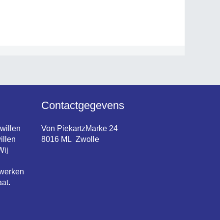
Contactgegevens
 willen
Von PiekartzMarke 24
illen
8016 ML Zwolle
Wij
 werken
at.