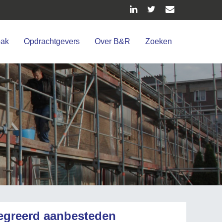
pak
Opdrachtgevers
Over B&R
Zoeken
tegreerd aanbesteden