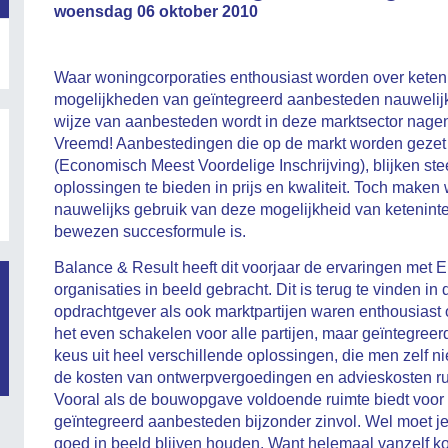
woensdag 06 oktober 2010
Waar woningcorporaties enthousiast worden over ketenin
mogelijkheden van geïntegreerd aanbesteden nauwelijk
wijze van aanbesteden wordt in deze marktsector nagen
Vreemd! Aanbestedingen die op de markt worden geze
(Economisch Meest Voordelige Inschrijving), blijken st
oplossingen te bieden in prijs en kwaliteit. Toch maken
nauwelijks gebruik van deze mogelijkheid van ketenintegr
bewezen succesformule is.
Balance & Result heeft dit voorjaar de ervaringen met
organisaties in beeld gebracht. Dit is terug te vinden in
opdrachtgever als ook marktpartijen waren enthousiast
het even schakelen voor alle partijen, maar geïntegre
keus uit heel verschillende oplossingen, die men zelf ni
de kosten van ontwerpvergoedingen en advieskosten ruim
Vooral als de bouwopgave voldoende ruimte biedt voo
geïntegreerd aanbesteden bijzonder zinvol. Wel moet j
goed in beeld blijven houden. Want helemaal vanzelf kom