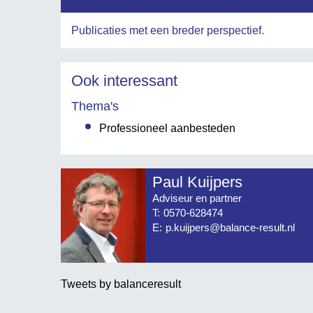
Publicaties met een breder perspectief.
Ook interessant
Thema's
Professioneel aanbesteden
Paul Kuijpers
Adviseur en partner
T:
0570-628474
E:
p.kuijpers@balance-result.nl
Tweets by balanceresult