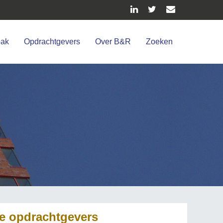
pak
Opdrachtgevers
Over B&R
Zoeken
e opdrachtgevers