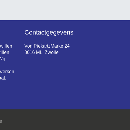
Contactgegevens
 willen
Von PiekartzMarke 24
illen
8016 ML Zwolle
Wij
 werken
at.
s