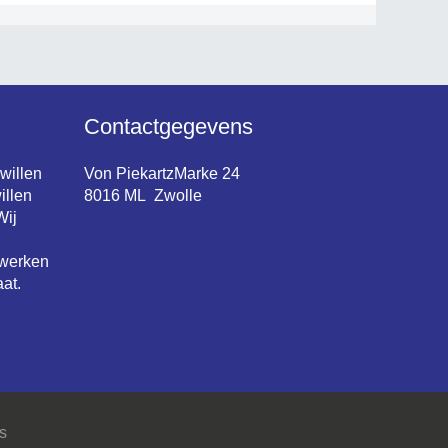
Contactgegevens
 willen
Von PiekartzMarke 24
illen
8016 ML Zwolle
Wij
 werken
at.
s