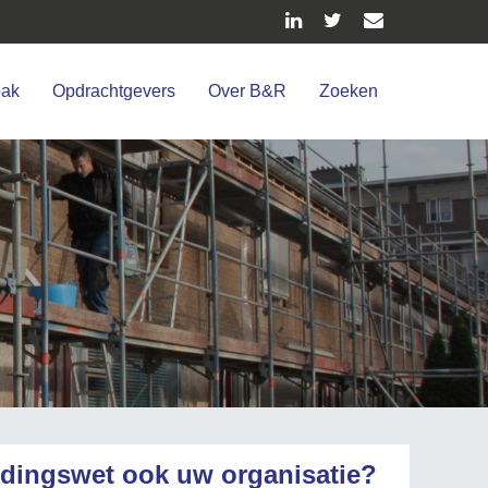
pak
Opdrachtgevers
Over B&R
Zoeken
edingswet ook uw organisatie?