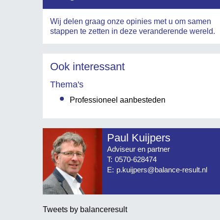
Wij delen graag onze opinies met u om samen
stappen te zetten in deze veranderende wereld.
Ook interessant
Thema's
Professioneel aanbesteden
Paul Kuijpers
Adviseur en partner
T:
0570-628474
E:
p.kuijpers@balance-result.nl
Tweets by balanceresult