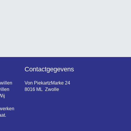
Contactgegevens
 willen
Von PiekartzMarke 24
illen
8016 ML Zwolle
Wij
 werken
at.