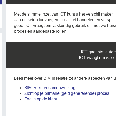
Met de slimme inzet van ICT kunt u het verschil maken.
aan de keten toevoegen, proactief handelen en verspill
goed! ICT vraagt om vakkundig gebruik en nieuwe huisr
proces en aangepaste rollen.
ICT gaat niet auto
ICT vraagt om vakku
Lees meer over BIM in relatie tot andere aspecten van u
BIM en ketensamenwerking
Zicht op je primaire (geld genererende) proces
Focus op de klant