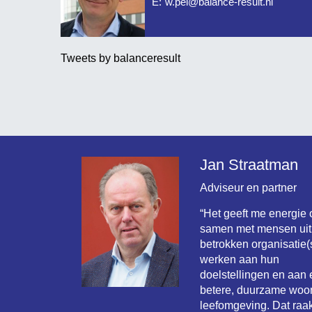
E:
w.pel@balance-result.nl
Tweets by balanceresult
Jan Straatman
Adviseur en partner
“Het geeft me energie
samen met mensen uit
betrokken organisatie(s
werken aan hun
doelstellingen en aan
betere, duurzame woo
leefomgeving. Dat raak