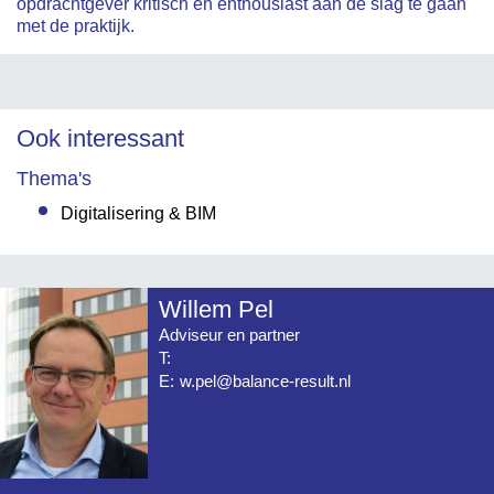
opdrachtgever kritisch en enthousiast aan de slag te gaan
met de praktijk.
Ook interessant
Thema's
Digitalisering & BIM
Willem Pel
Adviseur en partner
T:
E:
w.pel@balance-result.nl