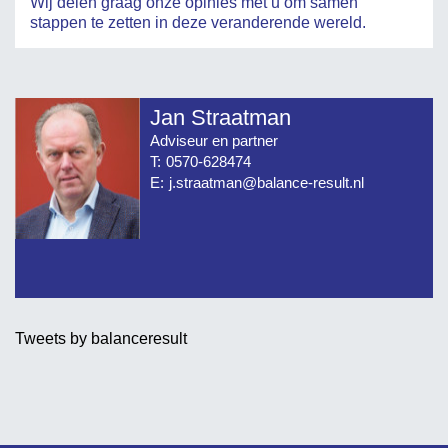
Wij delen graag onze opinies met u om samen
stappen te zetten in deze veranderende wereld.
Jan Straatman
Adviseur en partner
T:
0570-628474
E:
j.straatman@balance-result.nl
Tweets by balanceresult