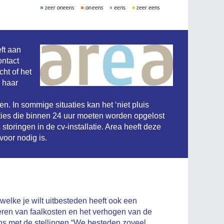
ft aan
ontact
ht of het
 haar
en. In sommige situaties kan het ‘niet pluis
ies die binnen 24 uur moeten worden opgelost
storingen in de cv-installatie. Area heeft deze
voor nodig is.
 welke je wilt uitbesteden heeft ook een
ren van faalkosten en het verhogen van de
ens met de stellingen “We besteden zoveel