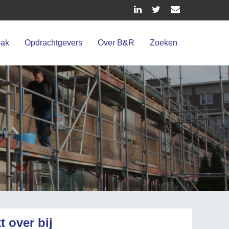
pak
Opdrachtgevers
Over B&R
Zoeken
t over bij