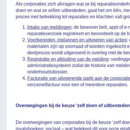
Als corporaties zich afvragen wat ze bij reparatieonderh
doen en wat ze willen uitbesteden, gaat het om één, meer
proces met betrekking tot reparaties en klachten valt g
Intake van meldingen
: de bewoner belt, appt of e-m
reparatieverzoek registreert en beoordeelt op de 
Voorbereiden, inplannen en uitvoeren van acties
:
materialen zijn op voorraad of worden ingekocht e
deelproces wordt uitgevoerd in overleg met de be
Registratie en afsluiting van de melding
: vastlegg
administratiesysteem zodat de historie van meldi
onderhoudsdossier.
Facturatie van uitvoerende partij aan de corporati
verzamelfactuur voor een of meerdere reparaties.
.
Overwegingen bij de keuze ‘zelf doen of uitbesteden
.
De overwegingen van corporaties bij de keuze ‘zelf doen
invalshoeken: sociaal – wat betekent dit voor onze re