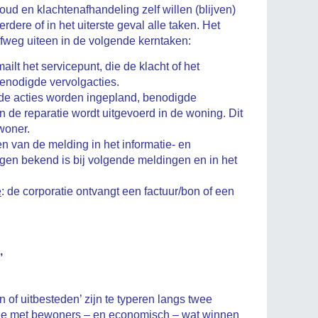
oud en klachtenafhandeling zelf willen (blijven)
dere of in het uiterste geval alle taken. Het
rofweg uiteen in de volgende kerntaken:
ailt het servicepunt, die de klacht of het
benodigde vervolgacties.
 de acties worden ingepland, benodigde
n de reparatie wordt uitgevoerd in de woning. Dit
woner.
en van de melding in het informatie- en
ngen bekend is bij volgende meldingen en in het
e
: de corporatie ontvangt een factuur/bon of een
’
 of uitbesteden’ zijn te typeren langs twee
latie met bewoners – en economisch – wat winnen