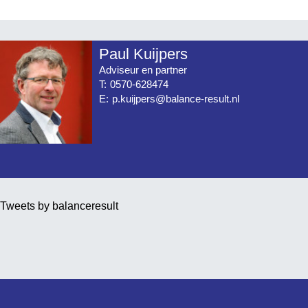
Paul Kuijpers
Adviseur en partner
T:
0570-628474
E:
p.kuijpers@balance-result.nl
Tweets by balanceresult