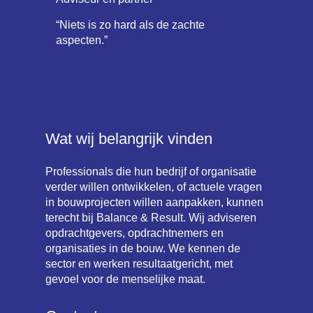
“Niets is zo hard als de zachte
“Het geeft me energie om samen met
aspecten.”
mensen uit de betrokken organisatie(s)
te werken aan hun doelstellingen en aan
een betere, duurzame woon- en
leefomgeving. Dat raakt immers
iedereen.”
Wat wij belangrijk vinden
Professionals die hun bedrijf of organisatie
verder willen ontwikkelen, of actuele vragen
in bouwprojecten willen aanpakken, kunnen
terecht bij Balance & Result. Wij adviseren
opdrachtgevers, opdrachtnemers en
organisaties in de bouw. We kennen de
sector en werken resultaatgericht, met
gevoel voor de menselijke maat.