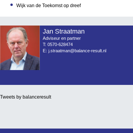
Wijk van de Toekomst op dreef
Jan Straatman
Adviseur en partner
T:
0570-628474
E:
j.straatman@balance-result.nl
Tweets by balanceresult