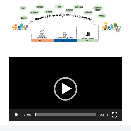
Videospeler
00:00
04:51