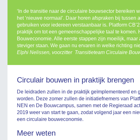
‘In de transitie naar de circulaire bouwsector bereiken 
het ‘nieuwe normaal’. Daar horen afspraken bij tussen all
gebruiken voor iedereen verstaanbaar is. Platform CB’23
praktijk om tot een gemeenschappelijke taal te komen. H
Bouweconomie. Alle eerste stappen zijn moeilijk, maar
steviger staan. We gaan nu ervaren in welke richting ni
Elphi Nelissen, voorzitter Transitieteam Circulaire B
Circulair bouwen in praktijk brengen
De leidraden zullen in de praktijk geïmplementeerd en 
worden. Deze zomer zullen de initiatiefnemers van Platf
NEN en De Bouwcampus, samen met de Regieraad activit
2019 weer van start te gaan, zodat volgend jaar een n
een circulaire bouweconomie.
Meer weten