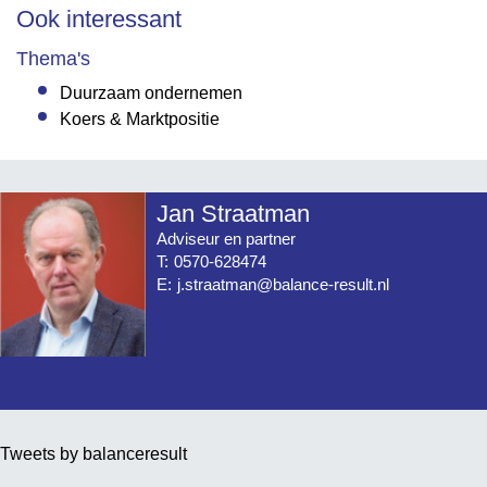
Ook interessant
Thema's
Duurzaam ondernemen
Koers & Marktpositie
Jan Straatman
Adviseur en partner
T:
0570-628474
E:
j.straatman@balance-result.nl
Tweets by balanceresult