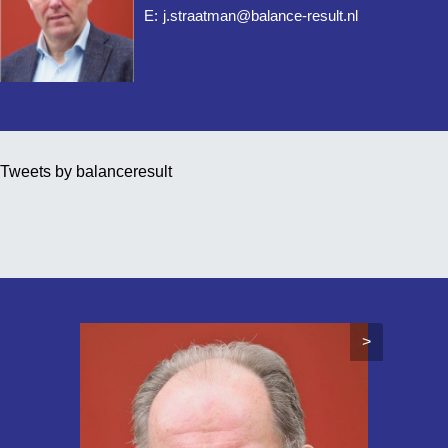
E:
j.straatman@balance-result.nl
Tweets by balanceresult
>