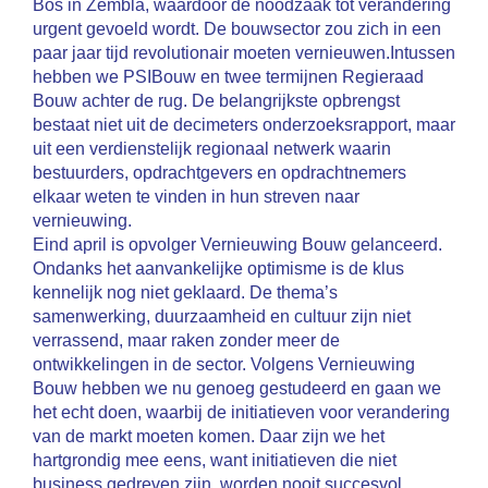
Bos in Zembla, waardoor de noodzaak tot verandering
urgent gevoeld wordt. De bouwsector zou zich in een
paar jaar tijd revolutionair moeten vernieuwen.Intussen
hebben we PSIBouw en twee termijnen Regieraad
Bouw achter de rug. De belangrijkste opbrengst
bestaat niet uit de decimeters onderzoeksrapport, maar
uit een verdienstelijk regionaal netwerk waarin
bestuurders, opdrachtgevers en opdrachtnemers
elkaar weten te vinden in hun streven naar
vernieuwing.
Eind april is opvolger Vernieuwing Bouw gelanceerd.
Ondanks het aanvankelijke optimisme is de klus
kennelijk nog niet geklaard. De thema’s
samenwerking, duurzaamheid en cultuur zijn niet
verrassend, maar raken zonder meer de
ontwikkelingen in de sector. Volgens Vernieuwing
Bouw hebben we nu genoeg gestudeerd en gaan we
het echt doen, waarbij de initiatieven voor verandering
van de markt moeten komen. Daar zijn we het
hartgrondig mee eens, want initiatieven die niet
business gedreven zijn, worden nooit succesvol.