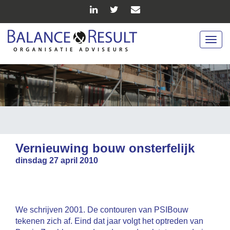
Togg
navig
Vernieuwing bouw onsterfelijk
dinsdag 27 april 2010
We schrijven 2001. De contouren van PSIBouw
tekenen zich af. Eind dat jaar volgt het optreden van