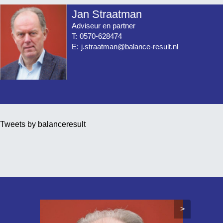
Jan Straatman
Adviseur en partner
T:
0570-628474
E:
j.straatman@balance-result.nl
Tweets by balanceresult
>