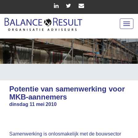
Togg
navig
Potentie van samenwerking voor
MKB-aannemers
dinsdag 11 mei 2010
Samenwerking is onlosmakelijk met de bouwsector