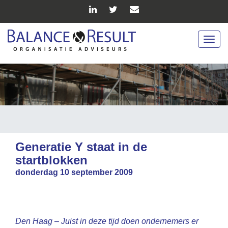
Togg
navig
Generatie Y staat in de
startblokken
donderdag 10 september 2009
Den Haag – Juist in deze tijd doen ondernemers er