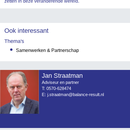
zetten in deze veranderende wereld.
Ook interessant
Thema's
Samenwerken & Partnerschap
Jan Straatman
Adviseur en partner
T:
0570-628474
E:
j.straatman@balance-result.nl