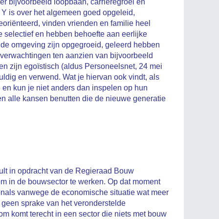
er bijvoorbeeld loopbaan, carrièregroei en
 Y is over het algemeen goed opgeleid,
lgeoriënteerd, vinden vrienden en familie heel
ze selectief en hebben behoefte aan eerlijke
ende omgeving zijn opgegroeid, geleerd hebben
 verwachtingen ten aanzien van bijvoorbeeld
en zijn egoïstisch (aldus Personeelsnet, 24 mei
ldig en verwend. Wat je hiervan ook vindt, als
en kun je niet anders dan inspelen op hun
en alle kansen benutten die de nieuwe generatie
ult in opdracht van de Regieraad Bouw
om in de bouwsector te werken. Op dat moment
nals vanwege de economische situatie wat meer
k geen sprake van het veronderstelde
om komt terecht in een sector die niets met bouw