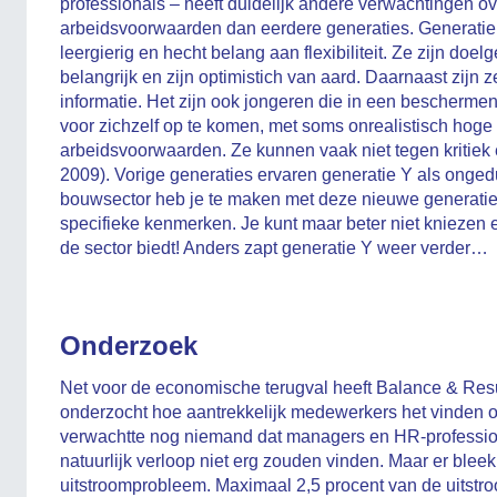
professionals – heeft duidelijk andere verwachtingen ov
arbeidsvoorwaarden dan eerdere generaties. Generatie
leergierig en hecht belang aan flexibiliteit. Ze zijn doe
belangrijk en zijn optimistich van aard. Daarnaast zijn 
informatie. Het zijn ook jongeren die in een bescherm
voor zichzelf op te komen, met soms onrealistisch hoge
arbeidsvoorwaarden. Ze kunnen vaak niet tegen kritiek 
2009). Vorige generaties ervaren generatie Y als ongedu
bouwsector heb je te maken met deze nieuwe generatie 
specifieke kenmerken. Je kunt maar beter niet kniezen 
de sector biedt! Anders zapt generatie Y weer verder…
Onderzoek
Net voor de economische terugval heeft Balance & Res
onderzocht hoe aantrekkelijk medewerkers het vinden 
verwachtte nog niemand dat managers en HR-professio
natuurlijk verloop niet erg zouden vinden. Maar er blee
uitstroomprobleem. Maximaal 2,5 procent van de uitstro