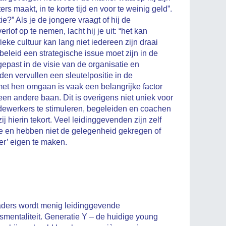
s maakt, in te korte tijd en voor te weinig geld”.
e?” Als je de jongere vraagt of hij de
lof op te nemen, lacht hij je uit: “het kan
ieke cultuur kan lang niet iedereen zijn draai
sbeleid een strategische issue moet zijn in de
epast in de visie van de organisatie en
n vervullen een sleutelpositie in de
et hen omgaan is vaak een belangrijke factor
 een andere baan. Dit is overigens niet uniek voor
ewerkers te stimuleren, begeleiden en coachen
j hierin tekort. Veel leidinggevenden zijn zelf
e en hebben niet de gelegenheid gekregen of
r’ eigen te maken.
kaders wordt menig leidinggevende
smentaliteit. Generatie Y – de huidige young