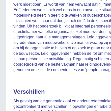
werk moet doen. Er wordt van hem verwacht dat hij “meter
En “iedereen werkt toch wel eens in een onveilige situati
mogelijkheid heeft in deeltijd te werken of ouderschapsver
misschien wel, maar dat doe je toch niet”. In deze specif
vinden. Uit het onderzoek blijkt dat integraal personeel
directiekamer van elke organisatie. Het moet worden ing
uitgedragen naar alle managementlagen. Leidinggevende
tevredenheid van medewerkers. De manier waarop zij m
om bij de organisatie te blijven of op zoek te gaan naar
de bouwsector. Leidinggevenden hebben de rol om med
bij hun persoonlijke ontwikkeling. Regelmatig schieten zi
doorgegroeid van de beste vakman naar leidinggevend
genomen om zich de compententies van ‘peoplemanage
Verschillen
Als gevolg van de generatiekloof en andere referentie
geconfronteerd met verschillen in opvattingen en arbeid