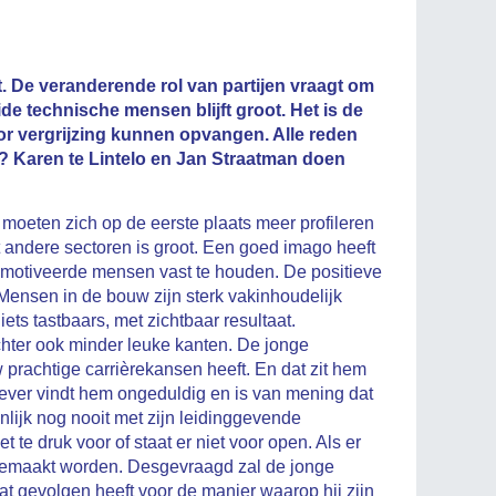
 De veranderende rol van partijen vraagt om
e technische mensen blijft groot. Het is de
r vergrijzing kunnen opvangen. Alle reden
 Karen te Lintelo en Jan Straatman doen
 moeten zich op de eerste plaats meer profileren
t andere sectoren is groot. Een goed imago heeft
gemotiveerde mensen vast te houden. De positieve
 Mensen in de bouw zijn sterk vakinhoudelijk
ts tastbaars, met zichtbaar resultaat.
chter ook minder leuke kanten. De jonge
w prachtige carrièrekansen heeft. En dat zit hem
kgever vindt hem ongeduldig en is van mening dat
nlijk nog nooit met zijn leidinggevende
te druk voor of staat er niet voor open. Als er
argemaakt worden. Desgevraagd zal de jonge
at gevolgen heeft voor de manier waarop hij zijn