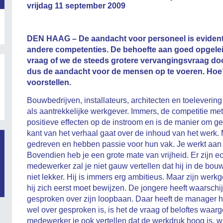
vrijdag 11 september 2009
DEN HAAG – De aandacht voor personeel is evident.
andere competenties. De behoefte aan goed opgeleid
vraag of we de steeds grotere vervangingsvraag doo
dus de aandacht voor de mensen op te voeren. Hoe?
voorstellen.
Bouwbedrijven, installateurs, architecten en toelevering
als aantrekkelijke werkgever. Immers, de competitie me
positieve effecten op de instroom en is de manier om 
kant van het verhaal gaat over de inhoud van het werk.
gedreven en hebben passie voor hun vak. Je werkt aan ie
Bovendien heb je een grote mate van vrijheid. Er zijn e
medewerker zal je niet gauw vertellen dat hij in de bou
niet lekker. Hij is immers erg ambitieus. Maar zijn wer
hij zich eerst moet bewijzen. De jongere heeft waarschij
gesproken over zijn loopbaan. Daar heeft de manager het 
wel over gesproken is, is het de vraag of beloftes wa
medewerker je ook vertellen dat de werkdruk hoog is, w