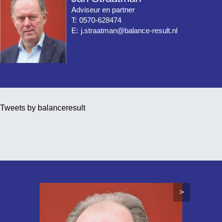
Adviseur en partner
T:
0570-628474
E:
j.straatman@balance-result.nl
Tweets by balanceresult
>