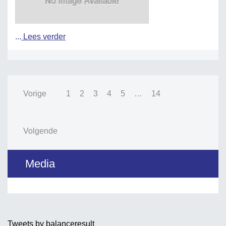
...
Lees verder
Vorige
1
2
3
4
5
…
14
Volgende
Media
Tweets by balanceresult