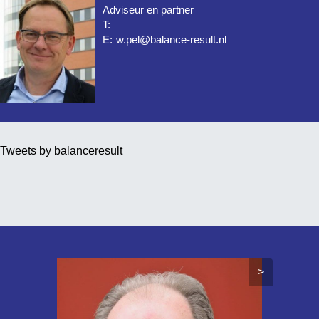
Adviseur en partner
T:
E:
w.pel@balance-result.nl
Tweets by balanceresult
>