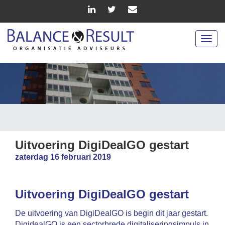
Togg
navig
Uitvoering DigiDealGO gestart
zaterdag 16 februari 2019
Uitvoering DigiDealGO gestart
De uitvoering van DigiDealGO is begin dit jaar gestart.
DigidealGO is een sectorbrede digitaliseringsimpuls in