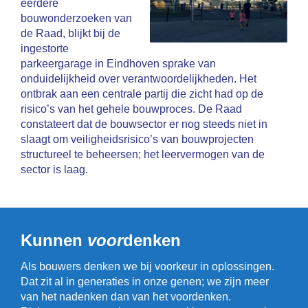
eerdere
bouwonderzoeken van
de Raad, blijkt bij de
ingestorte
parkeergarage in Eindhoven sprake van
onduidelijkheid over verantwoordelijkheden. Het
ontbrak aan een centrale partij die zicht had op de
risico’s van het gehele bouwproces. De Raad
constateert dat de bouwsector er nog steeds niet in
slaagt om veiligheidsrisico’s van bouwprojecten
structureel te beheersen; het leervermogen van de
sector is laag.
Kunnen
voor
denken
Als bouwers denken we bij voorkeur in oplossingen.
Dat zit al in generaties in onze genen; we zijn meer
van het nadenken dan van het voordenken.