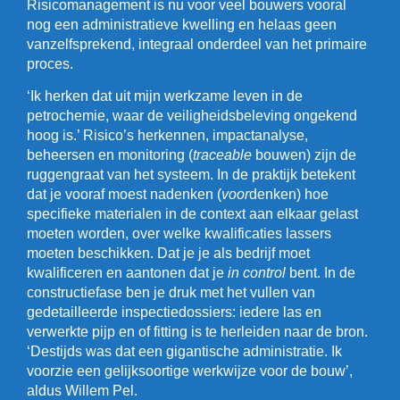
Risicomanagement is nu voor veel bouwers vooral
nog een administratieve kwelling en helaas geen
vanzelfsprekend, integraal onderdeel van het primaire
proces.
‘Ik herken dat uit mijn werkzame leven in de
petrochemie, waar de veiligheidsbeleving ongekend
hoog is.’ Risico’s herkennen, impactanalyse,
beheersen en monitoring (
traceable
bouwen) zijn de
ruggengraat van het systeem. In de praktijk betekent
dat je vooraf moest nadenken (
voor
denken) hoe
specifieke materialen in de context aan elkaar gelast
moeten worden, over welke kwalificaties lassers
moeten beschikken. Dat je je als bedrijf moet
kwalificeren en aantonen dat je
in control
bent. In de
constructiefase ben je druk met het vullen van
gedetailleerde inspectiedossiers: iedere las en
verwerkte pijp en of fitting is te herleiden naar de bron.
‘Destijds was dat een gigantische administratie. Ik
voorzie een gelijksoortige werkwijze voor de bouw’,
aldus Willem Pel.