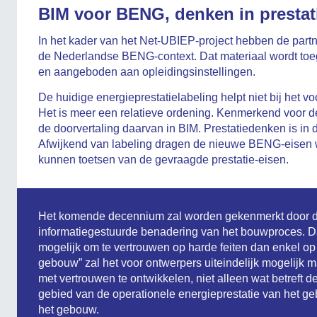
BIM voor BENG, denken in prestat
In het kader van het Net-UBIEP-project hebben de partne
de Nederlandse BENG-context. Dat materiaal wordt toe
en aangeboden aan opleidingsinstellingen.
De huidige energieprestatielabeling helpt niet bij het 
Het is meer een relatieve ordening. Kenmerkend voor d
de doorvertaling daarvan in BIM. Prestatiedenken is 
Afwijkend van labeling dragen de nieuwe BENG-eisen we
kunnen toetsen van de gevraagde prestatie-eisen.
Het komende decennium zal worden gekenmerkt door d
informatiegestuurde benadering van het bouwproces. Da
mogelijk om te vertrouwen op harde feiten dan enkel op 
gebouw” zal het voor ontwerpers uiteindelijk mogelijk
met vertrouwen te ontwikkelen, niet alleen wat betreft 
gebied van de operationele energieprestatie van het ge
het gebouw.