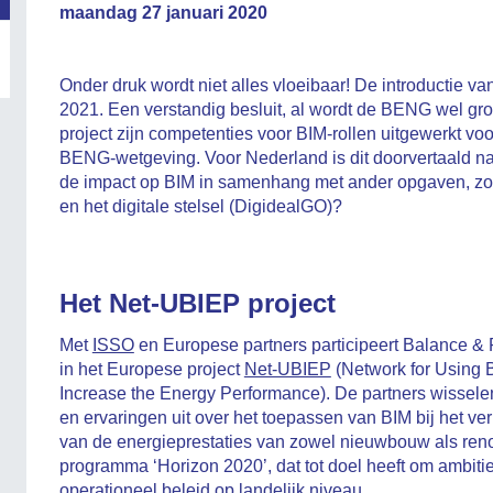
maandag 27 januari 2020
Onder druk wordt niet alles vloeibaar! De introductie v
2021. Een verstandig besluit, al wordt de BENG wel gro
project zijn competenties voor BIM-rollen uitgewerkt v
BENG-wetgeving. Voor Nederland is dit doorvertaald naa
de impact op BIM in samenhang met ander opgaven, zoal
en het digitale stelsel (DigidealGO)?
Het Net-UBIEP project
Met
ISSO
en Europese partners participeert Balance & 
in het Europese project
Net-UBIEP
(Network for Using 
Increase the Energy Performance). De partners wissele
en ervaringen uit over het toepassen van BIM bij het ve
van de energieprestaties van zowel nieuwbouw als ren
programma ‘Horizon 2020’, dat tot doel heeft om ambiti
operationeel beleid op landelijk niveau.