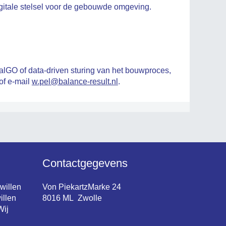
igitale stelsel voor de gebouwde omgeving.
GO of data-driven sturing van het bouwproces,
of e-mail
w.pel@balance-result.nl
.
Contactgegevens
 willen
Von PiekartzMarke 24
illen
8016 ML Zwolle
Wij