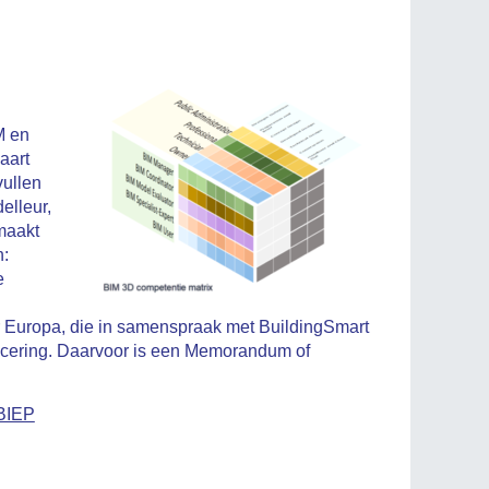
M en
aart
vullen
elleur,
maakt
n:
e
or Europa, die in samenspraak met BuildingSmart
ificering. Daarvoor is een Memorandum of
BIEP