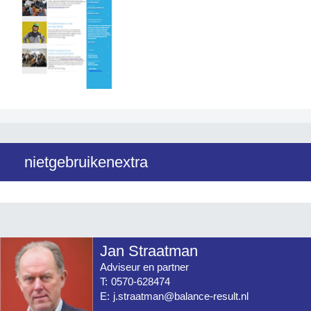
nietgebruikenextra
Jan Straatman
Adviseur en partner
T:
0570-628474
E:
j.straatman@balance-result.nl